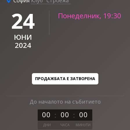
София
Клуб "Строежа"
24
Понеделник, 19:30
ЮНИ
2024
ПРОДАЖБАТА Е ЗАТВОРЕНА
До началото на събитието
0
0
0
0
0
0
ДНИ
ЧАСА
МИНУТИ