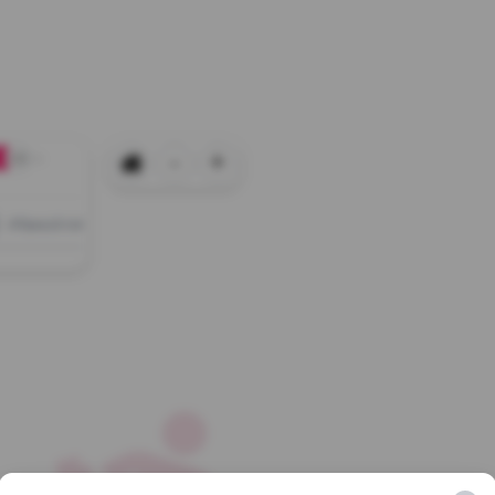
-
+
+0
Afișează tot