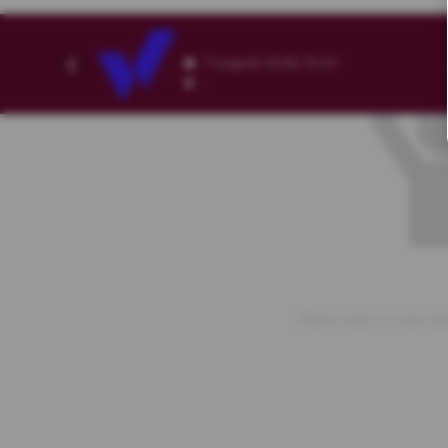
7 august 2026, 19:40
,
Planul sălii nu este di