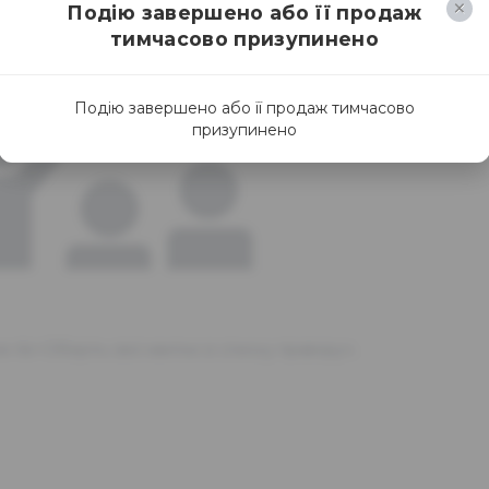
Подію завершено або її продаж
тимчасово призупинено
Подію завершено або її продаж тимчасово
призупинено
я.<br>Оберіть свої квитки зі списку праворуч.