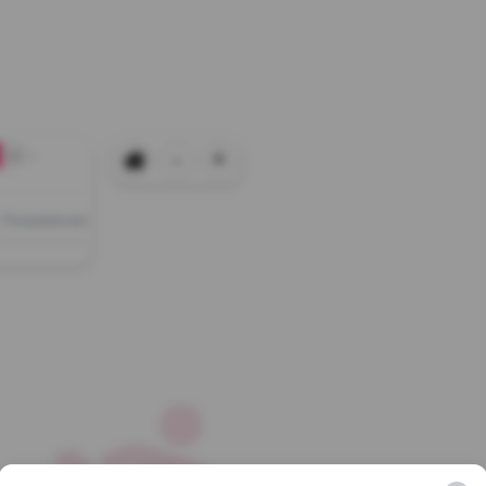
-
+
+0
Показати всі