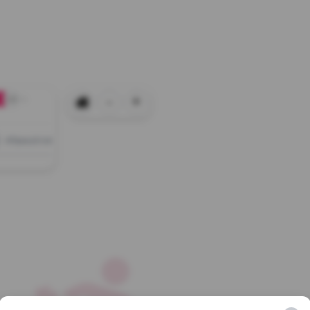
-
+
+0
Afișează tot