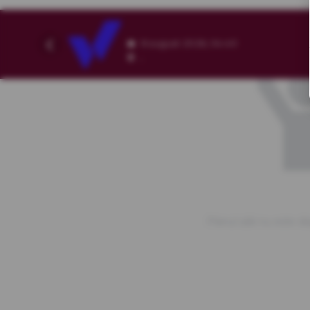
8 august 2026, 04:40
,
Planul sălii nu este di