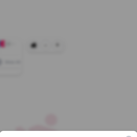
-
+
+0
Show All