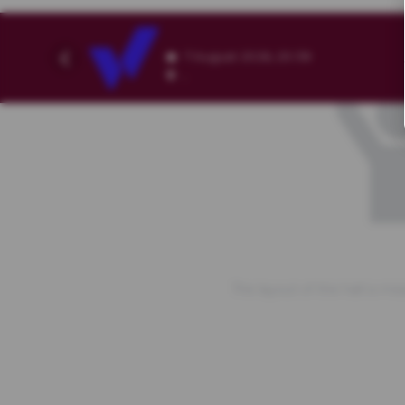
7 August 2026, 20:38
,
The layout of the hall is mi