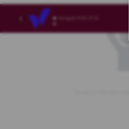
8 August 2026, 07:25
,
The layout of the hall is mi