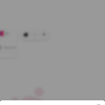
-
+
+0
Show All