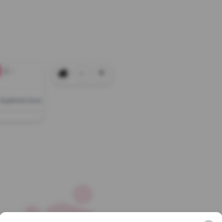
-
+
+0
Εμφάνιση όλων