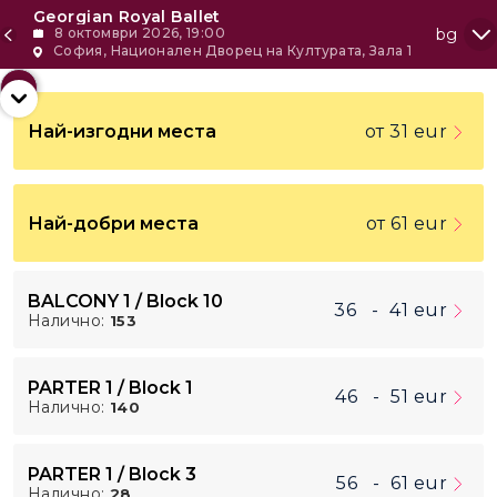
Georgian Royal Ballet
8 октомври 2026, 19:00
bg
София, Национален Дворец на Културата, Зала 1
+7
Най-изгодни места
от 31
eur
-
Покажи всички
+
31
eur
Най-добри места
от 61
eur
36
eur
41
eur
BALCONY 1 / Block 10
36
-
41
eur
Налично:
153
46
eur
51
eur
PARTER 1 / Block 1
46
-
51
eur
Налично:
140
56
eur
61
eur
PARTER 1 / Block 3
56
-
61
eur
Налично:
28