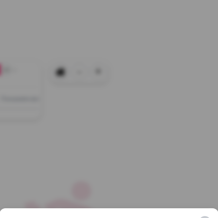
-
+
+0
Показати всі