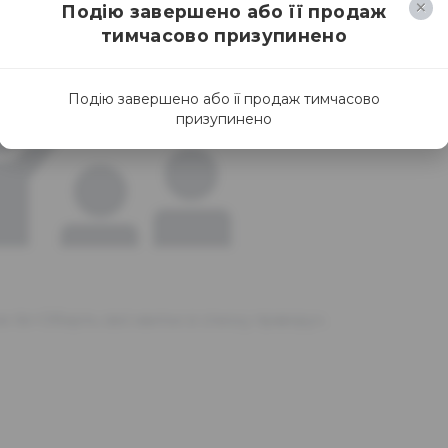
Подію завершено або її продаж
тимчасово призупинено
Подію завершено або її продаж тимчасово
призупинено
я.<br>Оберіть свої квитки зі списку праворуч.