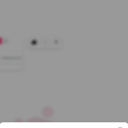
-
+
+0
Afișează tot