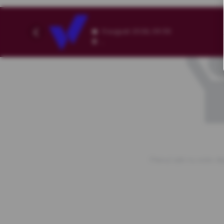
9 august 2026, 09:36
,
Planul sălii nu este di