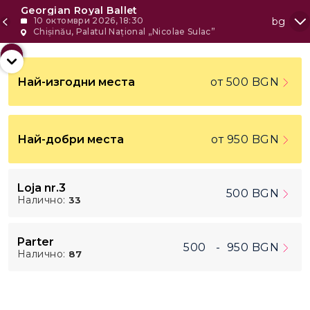
Georgian Royal Ballet
10 октомври 2026, 18:30
bg
Chișinău, Palatul Național „Nicolae Sulac”
+4
Най-изгодни места
от 500
BGN
-
Покажи всички
+
500
BGN
Най-добри места
от 950
BGN
750
BGN
800
BGN
Loja nr.3
500
BGN
Налично:
33
950
BGN
Parter
500
-
950
BGN
Налично:
87