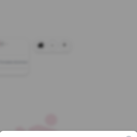
-
+
+0
Покажи всички