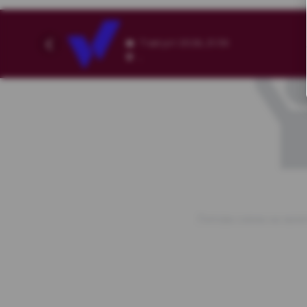
7 август 2026, 21:36
,
Липсва схема на зала