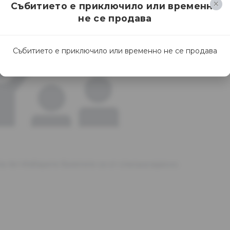
Събитието е приключило или временно
не се продава
Събитието е приключило или временно не се продава
та.<br>Изберете билетите си от списъка вдясно.