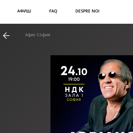
АФИШ
FAQ
DESPRE NOI
Афис София