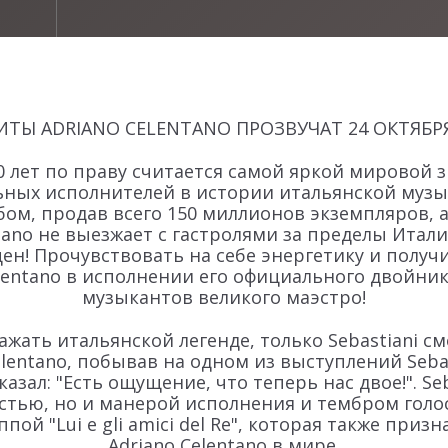
ТЫ ADRIANO CELENTANO ПРОЗВУЧАТ 24 ОКТЯБР
50 лет по праву считается самой яркой мировой 
ных исполнителей в истории итальянской музык
ом, продав всего 150 миллионов экземпляров, а 
iano не выезжает с гастролями за пределы Итали
цен! Прочувствовать на себе энергетику и полу
entano в исполнении его официального двойника
музыкантов великого маэстро!
ажать итальянской легенде, только Sebastiani 
elentano, побывав на одном из выступлений Sebas
ал: "Есть ощущение, что теперь нас двое!". Se
стью, но и манерой исполнения и тембром голоса
пой "Lui e gli amici del Re", которая также при
Adriano Celentano в мире.