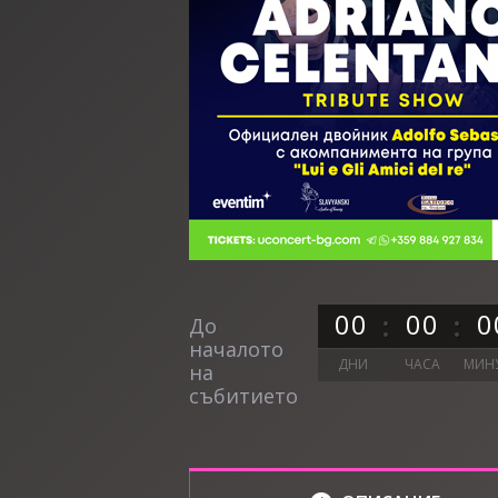
0
0
0
0
0
До
началото
ДНИ
ЧАСА
МИН
на
събитието