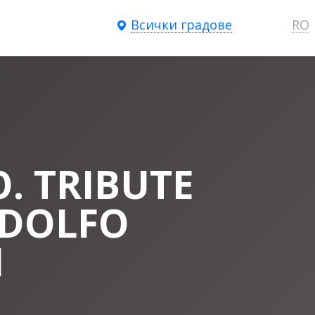
Всички градове
RO
. TRIBUTE
ADOLFO
I