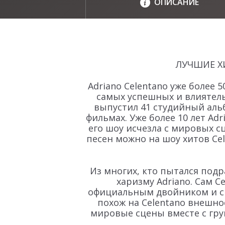
ОПИСАНИЕ
ЛУЧШИЕ ХИ
Adriano Celentano уже более 
самых успешных и влиятель
выпустил 41 студийный альб
фильмах. Уже более 10 лет Adr
его шоу исчезла с мировых с
песен можно на шоу хитов Cel
Из многих, кто пытался подр
харизму Adriano. Сам C
официальным двойником и сказ
похож на Celentano внешно
мировые сцены вместе с груп