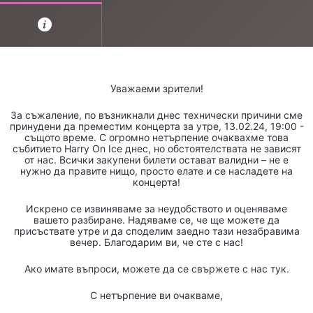
Уважаеми зрители!
За съжаление, по възникнали днес технически причини сме
принудени да
преместим концерта за утре, 13.02.24, 19:00
-
същото време
.
С огромно нетърпение очаквахме това
събитието Harry On Ice днес, но обстоятелствата не зависят
от нас. Всички закупени билети остават валидни – не е
нужно да правите нищо, просто елате и се насладете на
концерта!
Искрено се извиняваме за неудобството и оценяваме
вашето разбиране. Надяваме се, че ще можете да
присъствате утре и да споделим заедно тази незабравима
вечер. Благодарим ви, че сте с нас!
Ако имате въпроси, можете да се свържете с нас тук.
С нетърпение ви очакваме,