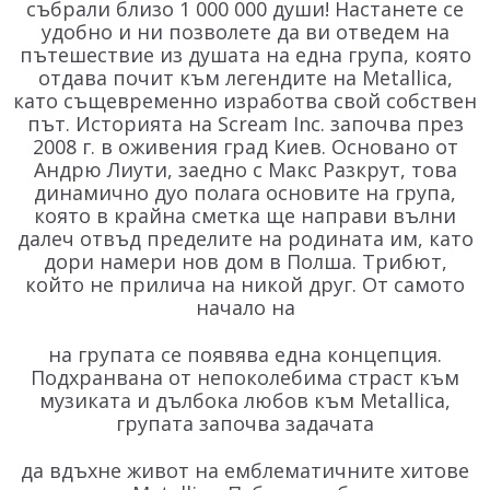
събрали близо 1 000 000 души! Настанете се
удобно и ни позволете да ви отведем на
пътешествие из душата на една група, която
отдава почит към легендите на Metallica,
като същевременно изработва свой собствен
път. Историята на Scream Inc. започва през
2008 г. в оживения град Киев. Основано от
Андрю Лиути, заедно с Макс Разкрут, това
динамично дуо полага основите на група,
която в крайна сметка ще направи вълни
далеч отвъд пределите на родината им, като
дори намери нов дом в Полша. Трибют,
който не прилича на никой друг. От самото
начало на
на групата се появява една концепция.
Подхранвана от непоколебима страст към
музиката и дълбока любов към Metallica,
групата започва задачата
да вдъхне живот на емблематичните хитове