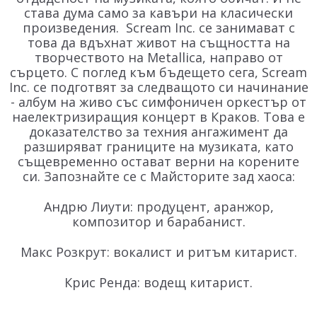
става дума само за кавъри на класически
произведения. Scream Inc. се занимават с
това да вдъхнат живот на същността на
творчеството на Metallica, направо от
сърцето. С поглед към бъдещето сега, Scream
Inc. се подготвят за следващото си начинание
- албум на живо със симфоничен оркестър от
наелектризиращия концерт в Краков. Това е
доказателство за техния ангажимент да
разширяват границите на музиката, като
същевременно остават верни на корените
си. Запознайте се с Майсторите зад хаоса:
Андрю Лиути: продуцент, аранжор,
композитор и барабанист.
Макс Розкрут: вокалист и ритъм китарист.
Крис Ренда: водещ китарист.