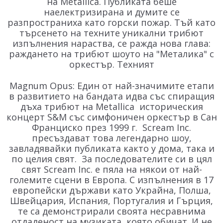
на Metallica. Публиката беше
наелектризирана и думите се
разпространиха като горски пожар. Тъй като
търсенето на техните уникални трибют
изпълнения нараства, се ражда нова глава:
раждането на трибют шоуто на "Металика" с
оркестър. Техният
Magnum Opus: Един от най-значимите етапи
в развитието на бандата идва със спиращия
дъха трибют на Metallica историческия
концерт S&M със симфоничен оркестър в Сан
Франциско през 1999 г. Scream Inc.
пресъздават това легендарно шоу,
завладявайки публиката както у дома, така и
по целия свят. За последователите си в цял
свят Scream Inc. е пяла на някои от най-
големите сцени в Европа. С изпълнения в 17
европейски държави като Украйна, Полша,
Швейцария, Испания, Португалия и Гърция,
те са демонстрирали своята несравнима
отдаденост на музиката, която обичат. И не