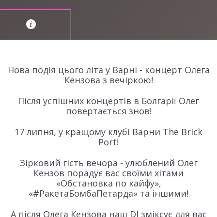
Нова подія цього літа у Варні - концерт Олега
Кензова з вечіркою!
Після успішних концертів в Болгарії Олег
повертається знов!
17 липня, у кращому клубі Варни The Brick
Port!
Зірковий гість вечора - улюблений Олег
Кензов порадує вас своїми хітами
«Обстановка по кайфу»,
«#РакетаБомбаПетарда» та іншими!
А після Олега Кензова наш DJ зміксує для вас