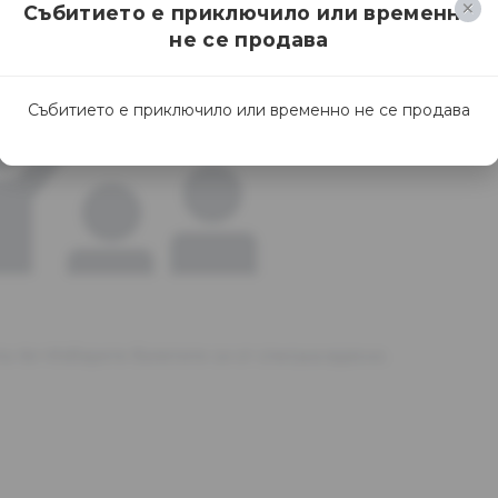
Събитието е приключило или временно
не се продава
Събитието е приключило или временно не се продава
та.<br>Изберете билетите си от списъка вдясно.