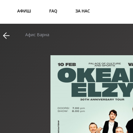
АФИШ
FAQ
ЗА НАС
Афис Варна