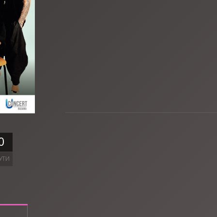
0
УТИ