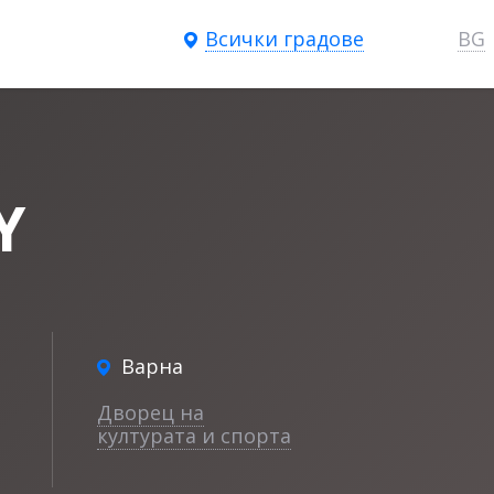
Всички градове
BG
Y
Варна
Дворец на
културата и спорта