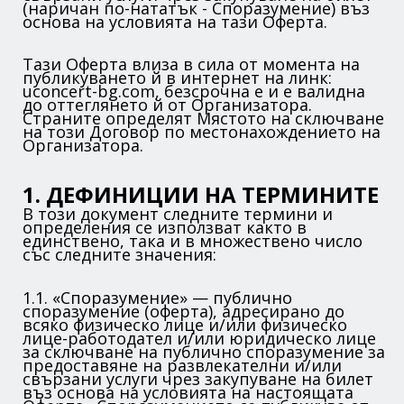
(наричан по-нататък - Споразумение) въз
основа на условията на тази Оферта.
Тази Оферта влиза в сила от момента на
публикуването й в интернет на линк:
uconcert-bg.com, безсрочна е и е валидна
до оттеглянето й от Организатора.
Страните определят Мястото на сключване
на този Договор по местонахождението на
Организатора.
1. ДЕФИНИЦИИ НА ТЕРМИНИТЕ
В този документ следните термини и
определения се използват както в
единствено, така и в множествено число
със следните значения:
1.1. «Споразумение» — публично
споразумение (оферта), адресирано до
всяко физическо лице и/или физическо
лице-работодател и/или юридическо лице
за сключване на публично споразумение за
предоставяне на развлекателни и/или
свързани услуги чрез закупуване на билет
въз основа на условията на настоящата