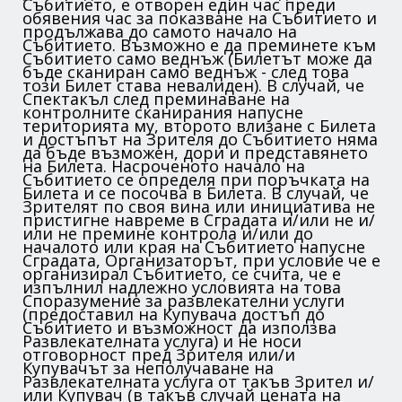
Събитието, е отворен един час преди
обявения час за показване на Събитието и
продължава до самото начало на
Събитието. Възможно е да преминете към
Събитието само веднъж (Билетът може да
бъде сканиран само веднъж - след това
този Билет става невалиден). В случай, че
Спектакъл след преминаване на
контролните сканирания напусне
територията му, второто влизане с Билета
и достъпът на Зрителя до Събитието няма
да бъде възможен, дори и представянето
на Билета. Насроченото начало на
Събитието се определя при поръчката на
Билета и се посочва в Билета. В случай, че
Зрителят по своя вина или инициатива не
пристигне навреме в Сградата и/или не и/
или не премине контрола и/или до
началото или края на Събитието напусне
Сградата, Организаторът, при условие че е
организирал Събитието, се счита, че е
изпълнил надлежно условията на това
Споразумение за развлекателни услуги
(предоставил на Купувача достъп до
Събитието и възможност да използва
Развлекателната услуга) и не носи
отговорност пред Зрителя или/и
Купувачът за неполучаване на
Развлекателната услуга от такъв Зрител и/
или Купувач (в такъв случай цената на