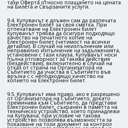
тази Оферта относно плащането на цената
на Билета и Свързаните услуги.
9.4. Купувачът е длъжен сам да разпечата
Електронен билет за своя сметка. При
отпечатване на Електронен билет
Купувачът трябва да осигури подходящо
качество на печатното копие на
Електронен билет (четимост на всички
детайли). В случай на неизпълнение или
неправилно изпълнение на задълженията,
установени с тази клауза, Купувачът носи
пълна отговорност за такива действия
(бездействия), включително в случай на
отказ от страна на Организатора на
Събитието да участва в Събитието във
връзка с с неподходящо качество на
копието на Електронен билет.
9.5. Купувачът има право, ако е разрешено
от Организатора на Събитието, докато
преминава към Събитието, да представи
Електронен билет, съхранен в паметта на
техническо устройство, което принадлежи
на Купувача, при условие че такова
устройство позволява възможността за
показване на този документ за контрол