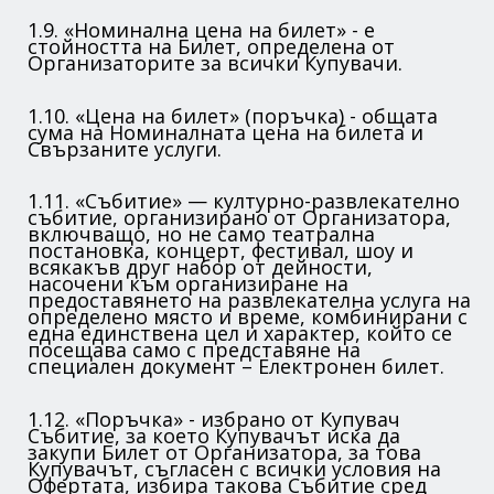
1.9. «Номинална цена на билет» - е
стойността на Билет, определена от
Организаторите за всички Купувачи.
1.10. «Цена на билет» (поръчка) - общата
сума на Номиналната цена на билета и
Свързаните услуги.
1.11. «Събитие» — културно-развлекателно
събитие, организирано от Организатора,
включващо, но не само театрална
постановка, концерт, фестивал, шоу и
всякакъв друг набор от дейности,
насочени към организиране на
предоставянето на развлекателна услуга на
определено място и време, комбинирани с
една единствена цел и характер, който се
посещава само с представяне на
специален документ – Електронен билет.
1.12. «Поръчка» - избрано от Купувач
Събитие, за което Купувачът иска да
закупи Билет от Организатора, за това
Купувачът, съгласен с всички условия на
Офертата, избира такова Събитие сред