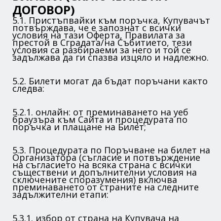
ДОГОВОР)
5.1. Пристъпвайки към поръчка, Купувачът
потвърждава, че е запознат с всички
условия на тази Оферта, Правилата за
престой в Сградата/на Събитието, тези
условия са разбираеми за него и той се
задължава да ги спазва изцяло и надлежно.
5.2. Билети могат да бъдат поръчани както
следва:
5.2.1. онлайн: от преминаването на уеб
браузъра към Сайта и процедурата по
поръчка и плащане на Билет;
5.3. Процедурата по Поръчване на билет на
Организатора (съгласие и потвърждение
на съгласието на всяка страна с всички
съществени и допълнителни условия на
сключените споразумения) включва
преминаването от страните на следните
задължителни етапи:
5.3.1. избор от страна на Купувача на