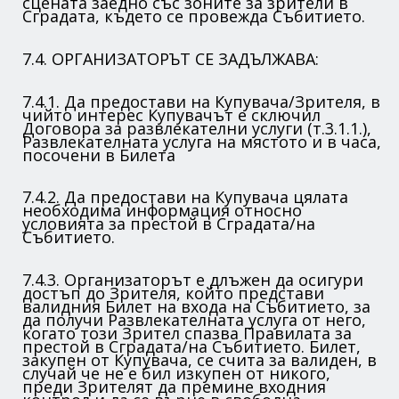
сцената заедно със зоните за зрители в
Сградата, където се провежда Събитието.
7.4. ОРГАНИЗАТОРЪТ СЕ ЗАДЪЛЖАВА:
7.4.1. Да предостави на Купувача/Зрителя, в
чийто интерес Купувачът е сключил
Договора за развлекателни услуги (т.3.1.1.),
Развлекателната услуга на мястото и в часа,
посочени в Билета
7.4.2. Да предостави на Купувача цялата
необходима информация относно
условията за престой в Сградата/на
Събитието.
7.4.3. Организаторът е длъжен да осигури
достъп до Зрителя, който представи
валидния Билет на входа на Събитието, за
да получи Развлекателната услуга от него,
когато този Зрител спазва Правилата за
престой в Сградата/на Събитието. Билет,
закупен от Купувача, се счита за валиден, в
случай че не е бил изкупен от никого,
преди Зрителят да премине входния