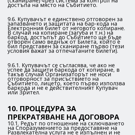
(сканиране) чрез система за контрол на
достъпа на място на Събитието.
9.6. Купувачът е единствено отговорен за
запазването и защитата на бар-кода на
Електронния билет от неговото копиране.
В случай на копиране (загуба и т.н.) на
баркод, достъпът до Събитието ще бъде
отворен само веднъж от Билета, който е
бил представен за сканиране първо (тези
условия важат за отпечатаните билети).
9.6.1. Купувачът се съгласява, че ако не
успее да защити баркода от копиране, в
такъв случай Организаторът не носи
отговорност за присъствието на
Събитието, лицето, което първо използва
баркода и не е действителният Купувач
или Зрител.
10. ПРОЦЕДУРА ЗА
ПРЕКРАТЯВАНЕ НА ДОГОВОРА
10.1. Редът по отношение на сключването
на Споразумението за предоставяне на
Развлекателна услуга не е изпълнен и не