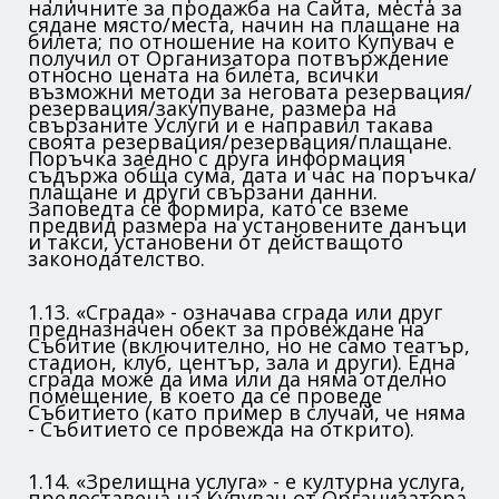
наличните за продажба на Сайта, места за
сядане място/места, начин на плащане на
билета; по отношение на които Купувач е
получил от Организатора потвърждение
относно цената на билета, всички
възможни методи за неговата резервация/
резервация/закупуване, размера на
свързаните Услуги и е направил такава
своята резервация/резервация/плащане.
Поръчка заедно с друга информация
съдържа обща сума, дата и час на поръчка/
плащане и други свързани данни.
Заповедта се формира, като се вземе
предвид размера на установените данъци
и такси, установени от действащото
законодателство.
1.13. «Сграда» - означава сграда или друг
предназначен обект за провеждане на
Събитие (включително, но не само театър,
стадион, клуб, център, зала и други). Една
сграда може да има или да няма отделно
помещение, в което да се проведе
Събитието (като пример в случай, че няма
- Събитието се провежда на открито).
1.14. «Зрелищна услуга» - е културна услуга,
предоставена на Купувач от Организатора