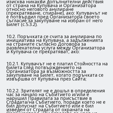
изисква никакви допълнителни действия
от страна на Купувача и Организатора
относно неговото анулиране
(прекратяване, спиране), ако: Купувачът не
е потвърдил пред Организатора своето
съгласие за закупуване на избран от него
Билет (c.5.3.2).
10.2. Поръчката се счита за анулирана по
инициатива на Купувача, а задълженията
на страните съгласно Договора за
развлекателна услуга между Организатора
и Купувача се прекратяват, ако:
10.2.1. Купувачът не е платил Стойността на
билета след потвърждението на
Организатора за възможността за
закупуване на Билет, когато поръчката се
извършва от Купувача през Сайта;
10.2.2. Зрителят не е дошъл в определения
час за начало на Събитието и/или е
нарушил Правилата за присъствие в
Сградата/на Събитието, поради което не е
бил допуснат на Събитието или е бил
изведен от Сградата от охраната на