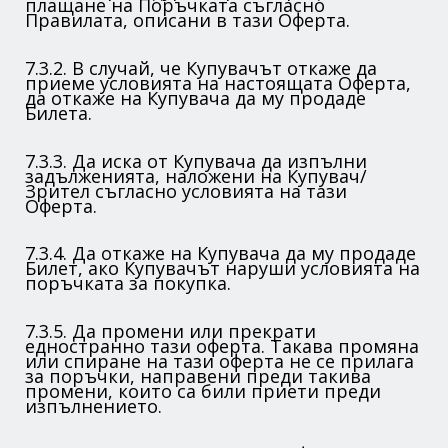
плащане на Поръчката съгласно
Правилата, описани в тази Оферта.
7.3.2. В случай, че Купувачът откаже да
приеме условията на настоящата Оферта,
да откаже на Купувача да му продаде
Билета.
7.3.3. Да иска от Купувача да изпълни
задълженията, наложени на Купувач/
Зрител съгласно условията на тази
Оферта.
7.3.4. Да откаже на Купувача да му продаде
Билет, ако Купувачът наруши условията на
поръчката за покупка.
7.3.5. Да промени или прекрати
едностранно тази оферта. Такава промяна
или спиране на тази оферта не се прилага
за поръчки, направени преди такива
промени, които са били приети преди
изпълнението.