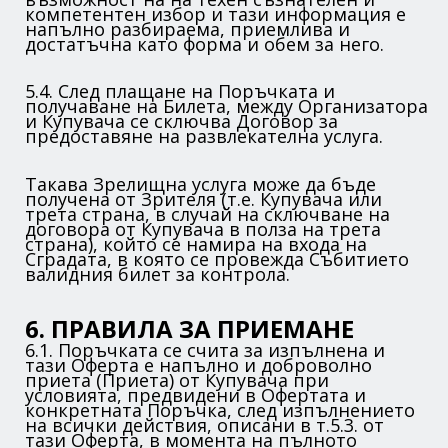
компетентен избор и тази информация е
напълно разбираема, приемлива и
достатъчна като форма и обем за него.
5.4. След плащане на Поръчката и
получаване на Билета, между Организатора
и Купувача се сключва Договор за
предоставяне на развлекателна услуга.
Такава Зрелищна услуга може да бъде
получена от Зрителя (т.е. Купувача или
трета страна, в случай на сключване на
договора от Купувача в полза на трета
страна), който се намира на входа на
Сградата, в която се провежда Събитието
валидния билет за контрола.
6. ПРАВИЛА ЗА ПРИЕМАНЕ
6.1. Поръчката се счита за изпълнена и
тази Оферта е напълно и доброволно
приета (Приета) от Купувача при
условията, предвидени в Офертата и
конкретната Поръчка, след изпълнението
на всички действия, описани в т.5.3. от
тази Оферта, в момента на пълното