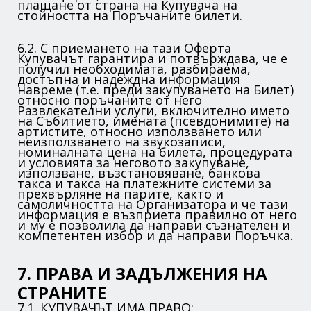
плащане от страна на Купувача на
стойността на Поръчаните билети.
6.2. С приемането на тази Оферта
Купувачът гарантира и потвърждава, че е
получил необходимата, разбираема,
достъпна и надеждна информация
навреме (т.е. преди закупуването на Билет)
относно поръчаните от него
Развлекателни услуги, включително името
на Събитието, имената (псевдонимите) на
артистите, относно използването или
неизползването на звукозаписи,
номиналната цена на билета, процедурата
и условията за неговото закупуване,
използване, възстановяване, банкова
такса и такса на платежните системи за
прехвърляне на парите, както и
самоличността на Организатора и че тази
информация е възприета правилно от него
и му е позволила да направи съзнателен и
компетентен избор и да направи Поръчка.
7. ПРАВА И ЗАДЪЛЖЕНИЯ НА
СТРАНИТЕ
7.1. КУПУВАЧЪТ ИМА ПРАВО: