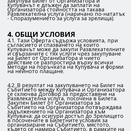
закупува Билет от Организатора и
Купувачът е длъжен да заплати на
Организатора стойността на такава
Развлекателна услуга (наричано по-нататък
- Споразумението за услуга за зрелища).
4. ОБЩИ УСЛОВИЯ
4.1. Тази Оферта съдържа условията, при
съгласието и спазването на които
Купувачът може да закупи Развлекателните
и свързаните с тях услуги чрез закупуване
на Билет от Организатора и чието
действие се разпростира върху всички
методи на поръчката на Купувача и форми
на нейното плащане.
4.2. В резултат на закупуването на Билет на
Събитието между Купувача и Организатора
се сключва Договор за предоставяне на
Развлекателна услуга, посочена в Билета.
Закупен Билет от Организатора за
Събитието на Организатора потвърждава
задължението на Организатора към
Купувача: да осигури достъп до Зрелището
в посочените в Билетните условия за
организиране на Събитието, мястото,
където се намира Събитието, в рамките на