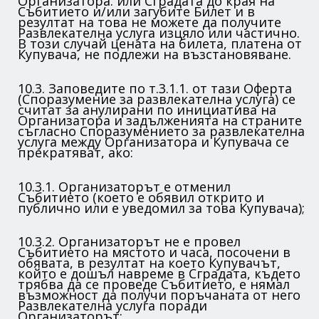
Организатора. или Сградата до края на
Събитието и/или загубите Билет и в
резултат на това не можете да получите
Развлекателна услуга изцяло или частично.
В този случай цената на билета, платена от
Купувача, не подлежи на възстановяване.
10.3. Заповедите по т.3.1.1. от тази Оферта
(Споразумение за развлекателна услуга) се
считат за анулирани по инициатива на
Организатора и задълженията на страните
съгласно Споразумението за развлекателна
услуга между Организатора и Купувача се
прекратяват, ако:
10.3.1. Организаторът е отменил
Събитието (което е обявил открито и
публично или е уведомил за това Купувача);
10.3.2. Организаторът не е провел
Събитието на мястото и часа, посочени в
обявата, в резултат на което Купувачът,
който е дошъл навреме в Сградата, където
трябва да се проведе Събитието, е нямал
възможност да получи поръчаната от него
Развлекателна услуга поради
Организаторът;