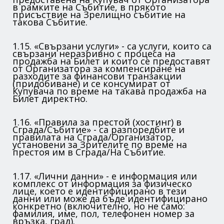
в рамките на Събитие, в прякото
присъствие на Зрелищно събитие на
такова Събитие.
1.15. «Свързани услуги» - са услуги, които са
свързани неразривно с процеса на
продажба на Билет и които се предоставят
от Организатора за компенсиране на
разходите за финансови транзакции
(придобиване) и се консумират от
Купувача по време на такава продажба на
Билет директно.
1.16. «Правила за престой (хостинг) в
Сграда/Събитие» - са разпоредбите и
правилата на Сграда/Организатор,
установени за Зрителите по време на
престоя им в Сграда/На Събитие.
1.17. «Лични данни» - е информация или
комплекс от информация за физическо
лице, което е идентифицирано в тези
данни или може да бъде идентифицирано
конкретно (включително, но не само:
фамилия, име, пол, телефонен номер за
връзка, град).