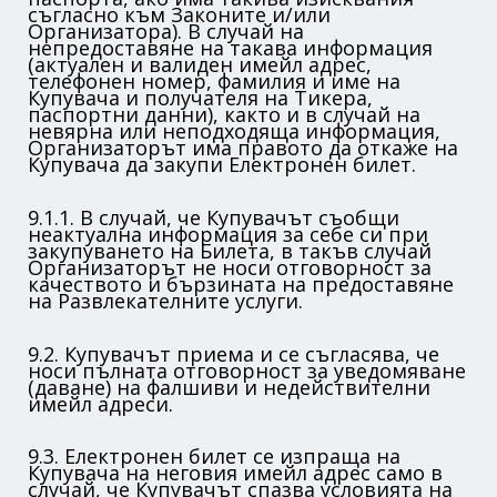
съгласно към Законите и/или
Организатора). В случай на
непредоставяне на такава информация
(актуален и валиден имейл адрес,
телефонен номер, фамилия и име на
Купувача и получателя на Тикера,
паспортни данни), както и в случай на
невярна или неподходяща информация,
Организаторът има правото да откаже на
Купувача да закупи Електронен билет.
9.1.1. В случай, че Купувачът съобщи
неактуална информация за себе си при
закупуването на Билета, в такъв случай
Организаторът не носи отговорност за
качеството и бързината на предоставяне
на Развлекателните услуги.
9.2. Купувачът приема и се съгласява, че
носи пълната отговорност за уведомяване
(даване) на фалшиви и недействителни
имейл адреси.
9.3. Електронен билет се изпраща на
Купувача на неговия имейл адрес само в
случай, че Купувачът спазва условията на