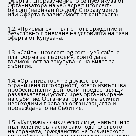
Оферта . Споразумението се публикува от
Организатора на уеб адрес: uconcert-
bg.com (наричан по-долу Споразумение
или Оферта в зависимост от контекста).
1.2. «Приемане» - пълно потвърждение и
безусловно приемане на условията на тази
оферта от Купувача.
1.3. «Сайт» - uconcert-bg.com - уеб сайт, е
платформа за търговия, която дава
възможност за закупуване на Билет за
събитие.
1.4. «Организатор» - е дружество с
ограничена отговорност, което извършва
професионални дейности, предоставящи
развлекателни услуги чрез организиране
на събитие. Организаторът има всички
необходими права за организацията и
провеждането на Събитие.
1.5. «Купувач» - физическо лице, навършило
пълнолетие съгласно законодателството
на страната, гражданство на физическото
лице и/или работодател и/или юридическо