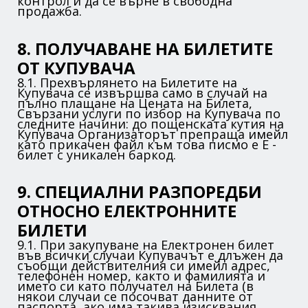
контрол и да се върне в свободна
продажба.
8. ПОЛУЧАВАНЕ НА БИЛЕТИТЕ
ОТ КУПУВАЧА
8.1. Прехвърлянето на Билетите на
Купувача се извършва само в случай на
пълно плащане на Цената на Билета,
Свързани услуги по избор на Купувача по
следните начини: до пощенската кутия на
Купувача Организаторът препраща имейл
като прикачен файл към това писмо е E -
билет с уникален баркод.
9. СПЕЦИАЛНИ РАЗПОРЕДБИ
ОТНОСНО ЕЛЕКТРОННИТЕ
БИЛЕТИ
9.1. При закупуване на Електронен билет
във всички случаи Купувачът е длъжен да
съобщи действителния си имейл адрес,
телефонен номер, както и фамилията и
името си като получател на Билета (в
някои случаи се посочват данните от
паспорта, ако има такива изисквания