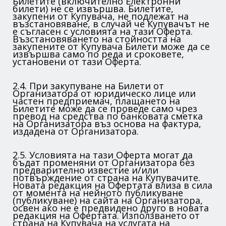
Билетите (включително Електронни
билети) не се извършва. Билетите,
закупени от Купувача, не подлежат на
възстановяване, в случай че Купувачът не
е съгласен с условията на тази Оферта.
Възстановяването на стойността на
закупените от Купувача Билети може да се
извършва само по реда и сроковете,
установени от тази Оферта.
2.4. При закупуване на Билети от
Организатора от юридическо лице или
частен предприемач, плащането на
Билетите може да се проведе само чрез
превод на средства по банковата сметка
на Организатора въз основа на фактура,
издадена от Организатора.
2.5. Условията на тази Оферта могат да
бъдат променяни от Организатора без
предварително известие и/или
потвърждение от страна на Купувачите.
Новата редакция на Офертата влиза в сила
от момента на нейното публикуване
(публикуване) на сайта на Организатора,
освен ако не е предвидено друго в новата
редакция на Офертата. Използването от
страна на Купувача на услугата на