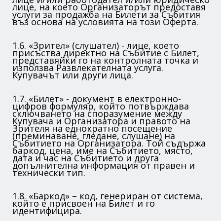
лице, на което Организаторът предоставя
услуги за продажба на Билети за Събития
въз основа на условията на този Оферта.
1.6. «Зрител» (слушател) - лице, което
присъства директно на Събитие с Билет,
представяйки го на контролната точка и
използва Развлекателната услуга.
Купувачът или други лица.
1.7. «Билет» - документ в електронно-
цифров формуляр, който потвърждава
сключването на споразумение между
Купувача и Организатора и правото на
Зрителя на еднократно посещение
(преминаване, гледане, слушане) на
Събитието на Организатора. Той съдържа
баркод, цена, име на Събитието, място,
дата и час на Събитието и друга
допълнителна информация от правен и
технически тип.
1.8. «Баркод» – код, генериран от система,
който е присвоен на Билет и го
идентифицира.