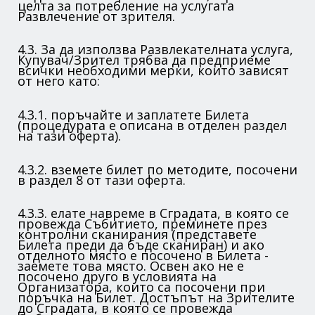
целта за потребление на услугата
Развлечение от зрителя.
4.3. За да използва Развлекателната услуга,
Купувач/Зрител трябва да предприеме
всички необходими мерки, които зависят
от него като:
4.3.1. поръчайте и заплатете Билета
(процедурата е описана в отделен раздел
на тази оферта).
4.3.2. вземете билет по методите, посочени
в раздел 8 от тази оферта.
4.3.3. елате навреме в Сградата, в която се
провежда Събитието, преминете през
контролни сканирания (представете
Билета преди да бъде сканиран) и ако
отделното място е посочено в Билета -
заемете това място. Освен ако не е
посочено друго в условията на
Организатора, които са посочени при
поръчка на Билет. Достъпът на Зрителите
до Сградата, в която се провежда