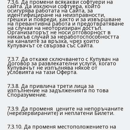
7.3.6. Да промени всякакви софтуери на
сайта. Да изключи софтуера, който
осигурява работата на Сайта, за
идентифициране на неизправности,
грешки и повреди, както и за извършване
на превантивна работа и предотвратяване
на случаи на неоторизиран достъп.
Организаторът не носи отговорност в
никакъв случай за неработоспособността
на каналите за връзка, чрез които
Купувачът се свързва със Сайта.
7.3.7. Да откаже сключването с Купувач на
Договор за развлекателни услуги, когато
Купувачът не изпълнява някое от
условията на тази Оферта.
7.3.8. Да привлича трети лица за
изпълнение на задълженията по това
Споразумение.
7.3.9. Да променя цените на непоръчаните
(нерезервираните) и неплатени Билети.
7.3.10. Да променя местоположението на