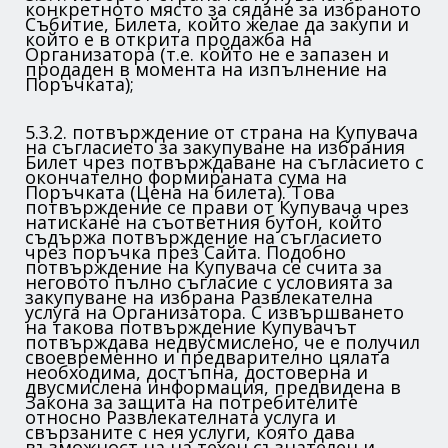
конкретното място за сядане за избраното
Събитие, Билета, който желае да закупи и
който е в открита продажба на
Организатора (т.е. който не е запазен и
продаден в момента на изпълнение на
Поръчката);
5.3.2. потвърждение от страна на Купувача
на съгласието за закупуване на избрания
Билет чрез потвърждаване на съгласието с
окончателно формираната сума на
Поръчката (Цена на билета). Това
потвърждение се прави от Купувача чрез
натискане на съответния бутон, който
съдържа потвърждение на съгласието
чрез поръчка през Сайта. Подобно
потвърждение на Купувача се счита за
неговото пълно съгласие с условията за
закупуване на избрана Развлекателна
услуга на Организатора. С извършването
на такова потвърждение Купувачът
потвърждава недвусмислено, че е получил
своевременно и предварително цялата
необходима, достъпна, достоверна и
двусмислена информация, предвидена в
Закона за защита на потребителите
относно Развлекателната услуга и
свързаните с нея услуги, която дава
възможност на на техен съзнателен и