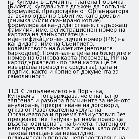
на Купувач в случай на платена Поръчка
(Билети): Купувачът е длъжен да попълни
формуляра, предоставен от Организатора
за всяко отделно Събитие, като добави
(снимка и/или сканирано копие)
формуляра за кандидатстване, съдържащ
фамилия, име, регистрационен номер на
картата на данъкоплатеца -
идентификационен личен номер (IPN) на
кандидата, име на Събитието,
количеството на билетите (неговите
баркодове), Номинална цена на билетите и
номер на банкова карта (посочващ PIP на
картодържателя - по тази карта ще се
извършва превод на средства), дата и
подпис, както и копие от документа за
самоличност.
11.3. С изпълнението на Поръчка,
Купувачът потвърждава, че е напълно
запознат и разбира причините за нейното
анулиране, прекратяване на договори,
отказ от Развлекателна услуга на
Организатора и приема тези условия без
предизвестие. Купувачът няма право да
възстанови цената на билета, платена от
него чрез платежната система, като обяви
такова плащане за невалидно,
включително поради непредоставяне на