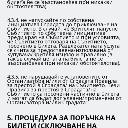
билета не се възстановява при никакви
обстоятелства).
4.3.4. не напускайте по собствена
инициатива Сградата до приключване на
Събитието. В случай, че Зрителят напусне
Събитието по собствена инициатива
преди края на Събитието и при условията,
че Събитието отговаря на Събитието,
посочено в Билета, Развлекателната услуга
се счита за предоставена/използвана от
Купувача/Зрителя изцяло и правилно (в
такъв случай цената на билета не се
възстановява при никакви обстоятелства).
4.3.5. не нарушавайте установените от
Организатора и/или от Сградата Правила
за престой в Сградата/ на Събитието. Тези
Правила за престоя в Сградата/на
Събитието са посочени частично в Билета
и могат да бъдат допълвани/променени от
Организатора и/или Сградата;
5. ПРОЦЕДУРА ЗА ПОРЪЧКА НА
БИЛЕТИ (СКЛЮЧВАНЕ НА