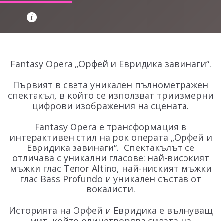
Fantasy Opera „Орфей и Евридика завинаги“.
Първият в света уникален пълнометражен
спектакъл, в който се използват триизмерни
цифрови изображения на сцената.
Fantasy Opera е трансформация в
интерактивен стил на рок операта „Орфей и
Евридика завинаги“. Спектакълът се
отличава с уникални гласове: най-високият
мъжки глас Tenor Altino, най-ниският мъжки
глас Bass Profundo и уникален състав от
вокалисти.
Историята на Орфей и Евридика е вълнуващ
мит, който олицетворява силата на