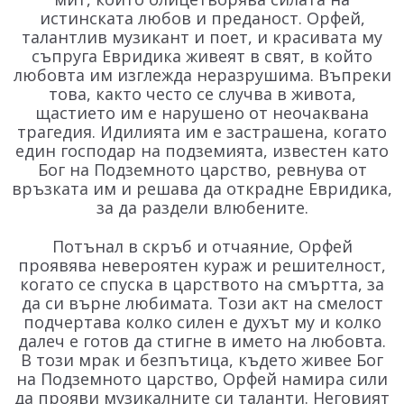
истинската любов и преданост. Орфей,
талантлив музикант и поет, и красивата му
съпруга Евридика живеят в свят, в който
любовта им изглежда неразрушима. Въпреки
това, както често се случва в живота,
щастието им е нарушено от неочаквана
трагедия. Идилията им е застрашена, когато
един господар на подземията, известен като
Бог на Подземното царство, ревнува от
връзката им и решава да открадне Евридика,
за да раздели влюбените.
Потънал в скръб и отчаяние, Орфей
проявява невероятен кураж и решителност,
когато се спуска в царството на смъртта, за
да си върне любимата. Този акт на смелост
подчертава колко силен е духът му и колко
далеч е готов да стигне в името на любовта.
В този мрак и безпътица, където живее Бог
на Подземното царство, Орфей намира сили
да прояви музикалните си таланти. Неговият