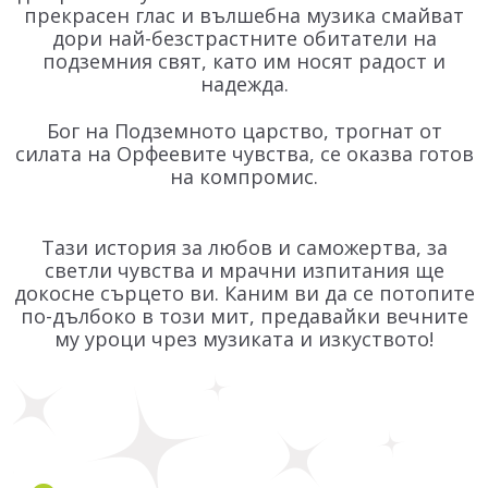
прекрасен глас и вълшебна музика смайват
дори най-безстрастните обитатели на
подземния свят, като им носят радост и
надежда.
Бог на Подземното царство, трогнат от
силата на Орфеевите чувства, се оказва готов
на компромис.
Тази история за любов и саможертва, за
светли чувства и мрачни изпитания ще
докосне сърцето ви. Каним ви да се потопите
по-дълбоко в този мит, предавайки вечните
му уроци чрез музиката и изкуството!